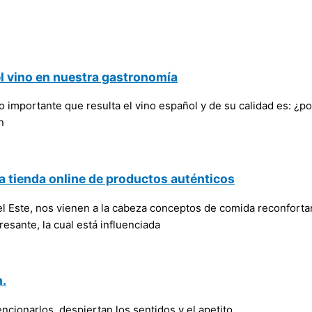
el vino en nuestra gastronomía
importante que resulta el vino español y de su calidad es: ¿po
n
a tienda online de productos auténticos
l Este, nos vienen a la cabeza conceptos de comida reconforta
esante, la cual está influenciada
n.
cionarlos, despiertan los sentidos y el apetito.