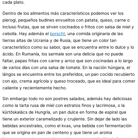
cada plato.
Dentro de los alimentos más característicos podemos ver los
pierogi, pequeños budines envueltos con patata, queso, carne o
incluso frutas, que se sirven cocinados o fritos con salsa de miel y
cebolla. Hay además el
borscht
, una comida originaria de las
tierras altas de Ucrania y de Rusia, que tiene un color tan
característico como su sabor, que se encuentra entre lo dulce y lo
ácido. En Rumanía, los sarmale son una delicia que no puede
faltar, papas fritas con carne y arroz que son cocinadas a lo largo
de varios días con una salsa de tomate. En la nación húngara, el
lángos se encuentra entre los preferidos, un pan cocido recubierto
con ajo, crema agrícola y queso troceado, que es ideal para comer
caliente y recientemente hecho.
Sin embargo todo no son postres salados, además hay deliciosas
como la tarta rusa de miel con estratos finos y lacrimosa, o la
kürtőskalács de Hungría, un pan dulce en forma de espiral que
tiene un exterior caramelizado y crujiente. Sin dejar de lado las
bebidas ancestrales, como el kvas, una bebida con fermentación
que se origina en pan de centeno y que tiene un aroma