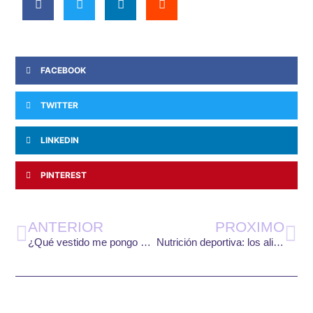
FACEBOOK
TWITTER
LINKEDIN
PINTEREST
Ant
Si
ANTERIOR
PROXIMO
¿Qué vestido me pongo para ser la invitada perfecta?
Nutrición deportiva: los alimentos más imprescindibles, atletas veganos