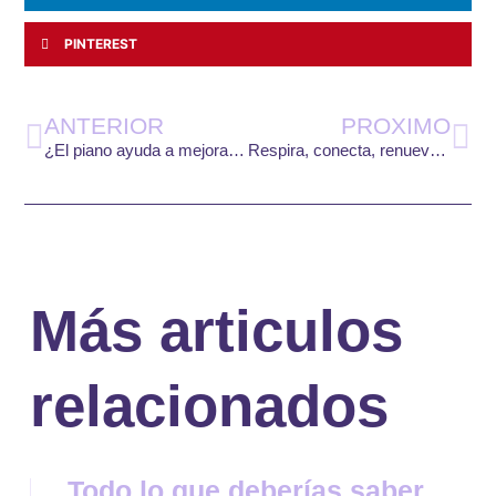
PINTEREST
Ant
Si
ANTERIOR
PROXIMO
¿El piano ayuda a mejorar la salud?
Respira, conecta, renueva: descubre los beneficios del yoga y la meditación
Más articulos
relacionados
Todo lo que deberías saber