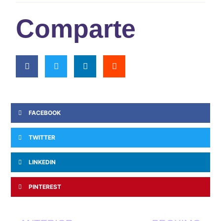
Comparte
FACEBOOK
TWITTER
LINKEDIN
PINTEREST
Ant
Si